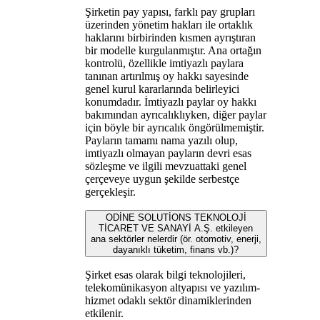
Şirketin pay yapısı, farklı pay grupları
üzerinden yönetim hakları ile ortaklık
haklarını birbirinden kısmen ayrıştıran
bir modelle kurgulanmıştır. Ana ortağın
kontrolü, özellikle imtiyazlı paylara
tanınan artırılmış oy hakkı sayesinde
genel kurul kararlarında belirleyici
konumdadır. İmtiyazlı paylar oy hakkı
bakımından ayrıcalıklıyken, diğer paylar
için böyle bir ayrıcalık öngörülmemiştir.
Payların tamamı nama yazılı olup,
imtiyazlı olmayan payların devri esas
sözleşme ve ilgili mevzuattaki genel
çerçeveye uygun şekilde serbestçe
gerçekleşir.
ODİNE SOLUTİONS TEKNOLOJİ
TİCARET VE SANAYİ A.Ş. etkileyen
ana sektörler nelerdir (ör. otomotiv, enerji,
dayanıklı tüketim, finans vb.)?
Şirket esas olarak bilgi teknolojileri,
telekomünikasyon altyapısı ve yazılım-
hizmet odaklı sektör dinamiklerinden
etkilenir.