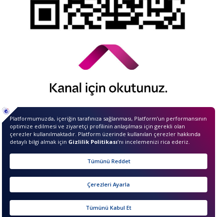
© 2026 QNB Invest,
QNB
iştirakidir.
Merhaba ben InvestIQ. Size
nasıl yardımcı olabilirim?
sıkcasorulan
Sunucu Bilgisi