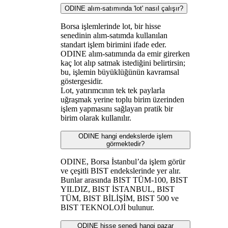
ODINE alım-satımında 'lot' nasıl çalışır?
Borsa işlemlerinde lot, bir hisse
senedinin alım-satımda kullanılan
standart işlem birimini ifade eder.
ODINE alım-satımında da emir girerken
kaç lot alıp satmak istediğini belirtirsin;
bu, işlemin büyüklüğünün kavramsal
göstergesidir.
Lot, yatırımcının tek tek paylarla
uğraşmak yerine toplu birim üzerinden
işlem yapmasını sağlayan pratik bir
birim olarak kullanılır.
ODINE hangi endekslerde işlem
görmektedir?
ODINE, Borsa İstanbul’da işlem görür
ve çeşitli BIST endekslerinde yer alır.
Bunlar arasında BIST TÜM-100, BIST
YILDIZ, BIST İSTANBUL, BIST
TÜM, BIST BİLİŞİM, BIST 500 ve
BIST TEKNOLOJİ bulunur.
ODINE hisse senedi hangi pazar