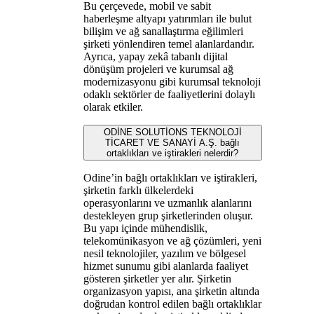
Bu çerçevede, mobil ve sabit
haberleşme altyapı yatırımları ile bulut
bilişim ve ağ sanallaştırma eğilimleri
şirketi yönlendiren temel alanlardandır.
Ayrıca, yapay zekâ tabanlı dijital
dönüşüm projeleri ve kurumsal ağ
modernizasyonu gibi kurumsal teknoloji
odaklı sektörler de faaliyetlerini dolaylı
olarak etkiler.
ODİNE SOLUTİONS TEKNOLOJİ
TİCARET VE SANAYİ A.Ş. bağlı
ortaklıkları ve iştirakleri nelerdir?
Odine’in bağlı ortaklıkları ve iştirakleri,
şirketin farklı ülkelerdeki
operasyonlarını ve uzmanlık alanlarını
destekleyen grup şirketlerinden oluşur.
Bu yapı içinde mühendislik,
telekomünikasyon ve ağ çözümleri, yeni
nesil teknolojiler, yazılım ve bölgesel
hizmet sunumu gibi alanlarda faaliyet
gösteren şirketler yer alır. Şirketin
organizasyon yapısı, ana şirketin altında
doğrudan kontrol edilen bağlı ortaklıklar