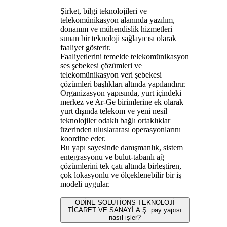
Şirket, bilgi teknolojileri ve
telekomünikasyon alanında yazılım,
donanım ve mühendislik hizmetleri
sunan bir teknoloji sağlayıcısı olarak
faaliyet gösterir.
Faaliyetlerini temelde telekomünikasyon
ses şebekesi çözümleri ve
telekomünikasyon veri şebekesi
çözümleri başlıkları altında yapılandırır.
Organizasyon yapısında, yurt içindeki
merkez ve Ar-Ge birimlerine ek olarak
yurt dışında telekom ve yeni nesil
teknolojiler odaklı bağlı ortaklıklar
üzerinden uluslararası operasyonlarını
koordine eder.
Bu yapı sayesinde danışmanlık, sistem
entegrasyonu ve bulut-tabanlı ağ
çözümlerini tek çatı altında birleştiren,
çok lokasyonlu ve ölçeklenebilir bir iş
modeli uygular.
ODİNE SOLUTİONS TEKNOLOJİ
TİCARET VE SANAYİ A.Ş. pay yapısı
nasıl işler?