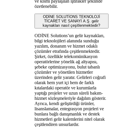
ve kısmi paylaşılan iştirakler şeklinde
özetlenebilir.
ODİNE SOLUTİONS TEKNOLOJİ
TİCARET VE SANAYİ A.Ş. gelir
kaynakları nasıl çeşitlenmektedir?
ODİNE Solutions’un gelir kaynakları,
bilgi teknolojileri alanında sunduğu
yazılım, donanım ve hizmet odaklı
çözümler etrafında çeşitlenmektedir.
Şirket, özellikle telekomünikasyon
operatörlerine yönelik ağ altyapısı,
şebeke optimizasyonu, bulut tabanlı
çözümler ve yönetilen hizmetler
üzerinden gelir yaratır. Gelirleri coğrafi
olarak hem yurt içi hem de farklı
kıtalardaki operatör ve kurumlarla
yaptığı projeler ve uzun süreli bakım-
hizmet sözleşmeleriyle dağılım gösterir.
Ayrıca, kendi geliştirdiği ürünler,
lisanslamalar, entegrasyon projeleri ve
bunlara bağlı danışmanlık ve destek
hizmetleri gelir kalemlerini nitel olarak
çeşitlendiren unsurlardır.