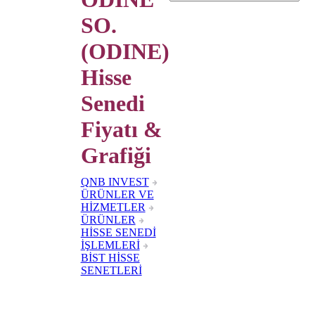
SO.
(ODINE)
Hisse
Senedi
Fiyatı &
Grafiği
QNB INVEST
ÜRÜNLER VE
HİZMETLER
ÜRÜNLER
HİSSE SENEDİ
İŞLEMLERİ
BİST HİSSE
SENETLERİ