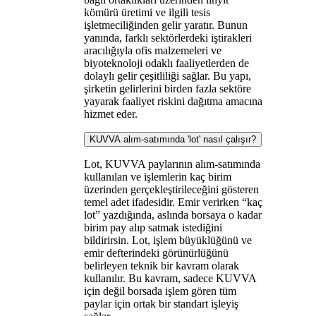
kömürü üretimi ve ilgili tesis
işletmeciliğinden gelir yaratır. Bunun
yanında, farklı sektörlerdeki iştirakleri
aracılığıyla ofis malzemeleri ve
biyoteknoloji odaklı faaliyetlerden de
dolaylı gelir çeşitliliği sağlar. Bu yapı,
şirketin gelirlerini birden fazla sektöre
yayarak faaliyet riskini dağıtma amacına
hizmet eder.
KUVVA alım-satımında 'lot' nasıl çalışır?
Lot, KUVVA paylarının alım-satımında
kullanılan ve işlemlerin kaç birim
üzerinden gerçekleştirileceğini gösteren
temel adet ifadesidir. Emir verirken “kaç
lot” yazdığında, aslında borsaya o kadar
birim pay alıp satmak istediğini
bildirirsin. Lot, işlem büyüklüğünü ve
emir defterindeki görünürlüğünü
belirleyen teknik bir kavram olarak
kullanılır. Bu kavram, sadece KUVVA
için değil borsada işlem gören tüm
paylar için ortak bir standart işleyiş