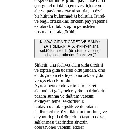
değerlendirilir. B grubu paylar ise daha
çok genel ortaklık çerçevesi içinde yer
alır ve payların devrini sınırlayan özel
bir hüküm bulunmadığı belirtilir. İştirak
ve bağlı ortaklıklar, şirketin pay yapısına
ek olarak ortaklık ağını genişleten
unsurlar olarak görülür.
KUVVA GIDA TİCARET VE SANAYİ
YATIRIMLARI A.Ş. etkileyen ana
sektörler nelerdir (ör. otomotiv, enerji,
dayanıklı tüketim, finans vb.)?
Şirketin ana faaliyet alanı gıda üretimi
ve toptan gıda ticareti olduğundan, onu
en doğrudan etkileyen ana sektör gıda
ve içecek sektörüdür.
Ayrıca perakende ve toptan ticaret
alanındaki gelişmeler, şirketin ürünlerini
pazara sunma ve dağıtım yapısını
etkileyen temel sektörlerdir.
Dolaylı olarak lojistik ve depolama
faaliyetleri de, özellikle dondurulmuş ve
dayanıklı gıda ürünlerinin taşınması ve
saklanması üzerinden şirketin
operasyonel yapısını etkiler.