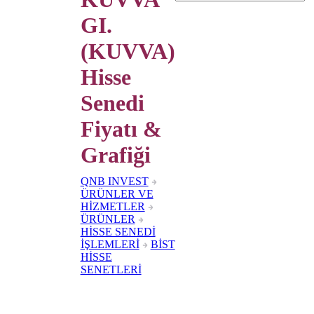
GI.
(KUVVA)
Hisse
Senedi
Fiyatı &
Grafiği
QNB INVEST
ÜRÜNLER VE
HİZMETLER
ÜRÜNLER
HİSSE SENEDİ
İŞLEMLERİ
BİST
HİSSE
SENETLERİ