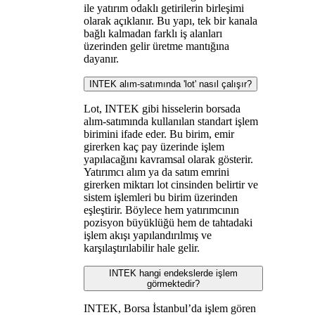
ile yatırım odaklı getirilerin birleşimi
olarak açıklanır. Bu yapı, tek bir kanala
bağlı kalmadan farklı iş alanları
üzerinden gelir üretme mantığına
dayanır.
INTEK alım-satımında 'lot' nasıl çalışır?
Lot, INTEK gibi hisselerin borsada
alım-satımında kullanılan standart işlem
birimini ifade eder. Bu birim, emir
girerken kaç pay üzerinde işlem
yapılacağını kavramsal olarak gösterir.
Yatırımcı alım ya da satım emrini
girerken miktarı lot cinsinden belirtir ve
sistem işlemleri bu birim üzerinden
eşleştirir. Böylece hem yatırımcının
pozisyon büyüklüğü hem de tahtadaki
işlem akışı yapılandırılmış ve
karşılaştırılabilir hale gelir.
INTEK hangi endekslerde işlem
görmektedir?
INTEK, Borsa İstanbul’da işlem gören