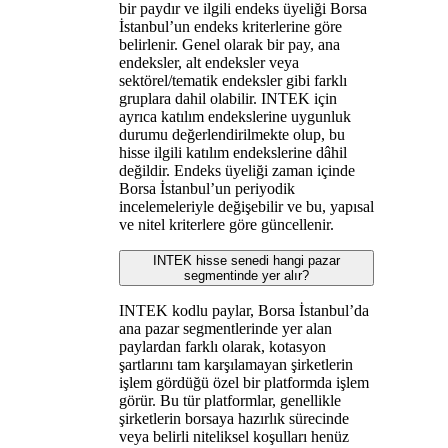
bir paydır ve ilgili endeks üyeliği Borsa
İstanbul’un endeks kriterlerine göre
belirlenir. Genel olarak bir pay, ana
endeksler, alt endeksler veya
sektörel/tematik endeksler gibi farklı
gruplara dahil olabilir. INTEK için
ayrıca katılım endekslerine uygunluk
durumu değerlendirilmekte olup, bu
hisse ilgili katılım endekslerine dâhil
değildir. Endeks üyeliği zaman içinde
Borsa İstanbul’un periyodik
incelemeleriyle değişebilir ve bu, yapısal
ve nitel kriterlere göre güncellenir.
INTEK hisse senedi hangi pazar
segmentinde yer alır?
INTEK kodlu paylar, Borsa İstanbul’da
ana pazar segmentlerinde yer alan
paylardan farklı olarak, kotasyon
şartlarını tam karşılamayan şirketlerin
işlem gördüğü özel bir platformda işlem
görür. Bu tür platformlar, genellikle
şirketlerin borsaya hazırlık sürecinde
veya belirli niteliksel koşulları henüz