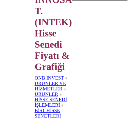
T.
(INTEK)
Hisse
Senedi
Fiyatı &
Grafiği
QNB INVEST
ÜRÜNLER VE
HİZMETLER
ÜRÜNLER
HİSSE SENEDİ
İŞLEMLERİ
BİST HİSSE
SENETLERİ