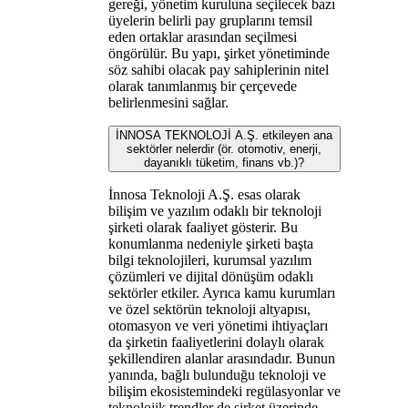
gereği, yönetim kuruluna seçilecek bazı
üyelerin belirli pay gruplarını temsil
eden ortaklar arasından seçilmesi
öngörülür. Bu yapı, şirket yönetiminde
söz sahibi olacak pay sahiplerinin nitel
olarak tanımlanmış bir çerçevede
belirlenmesini sağlar.
İNNOSA TEKNOLOJİ A.Ş. etkileyen ana
sektörler nelerdir (ör. otomotiv, enerji,
dayanıklı tüketim, finans vb.)?
İnnosa Teknoloji A.Ş. esas olarak
bilişim ve yazılım odaklı bir teknoloji
şirketi olarak faaliyet gösterir. Bu
konumlanma nedeniyle şirketi başta
bilgi teknolojileri, kurumsal yazılım
çözümleri ve dijital dönüşüm odaklı
sektörler etkiler. Ayrıca kamu kurumları
ve özel sektörün teknoloji altyapısı,
otomasyon ve veri yönetimi ihtiyaçları
da şirketin faaliyetlerini dolaylı olarak
şekillendiren alanlar arasındadır. Bunun
yanında, bağlı bulunduğu teknoloji ve
bilişim ekosistemindeki regülasyonlar ve
teknolojik trendler de şirket üzerinde