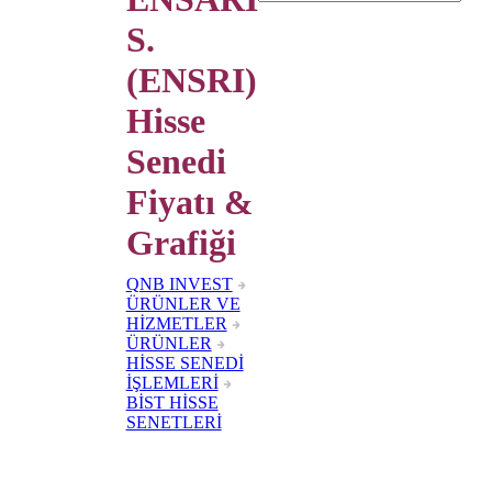
S.
(ENSRI)
Hisse
Senedi
Fiyatı &
Grafiği
QNB INVEST
ÜRÜNLER VE
HİZMETLER
ÜRÜNLER
HİSSE SENEDİ
İŞLEMLERİ
BİST HİSSE
SENETLERİ