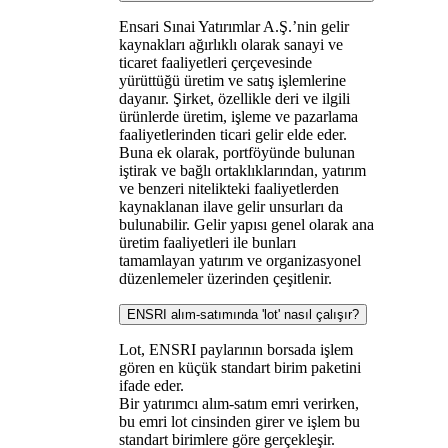
Ensari Sınai Yatırımlar A.Ş.’nin gelir
kaynakları ağırlıklı olarak sanayi ve
ticaret faaliyetleri çerçevesinde
yürüttüğü üretim ve satış işlemlerine
dayanır. Şirket, özellikle deri ve ilgili
ürünlerde üretim, işleme ve pazarlama
faaliyetlerinden ticari gelir elde eder.
Buna ek olarak, portföyünde bulunan
iştirak ve bağlı ortaklıklarından, yatırım
ve benzeri nitelikteki faaliyetlerden
kaynaklanan ilave gelir unsurları da
bulunabilir. Gelir yapısı genel olarak ana
üretim faaliyetleri ile bunları
tamamlayan yatırım ve organizasyonel
düzenlemeler üzerinden çeşitlenir.
ENSRI alım-satımında 'lot' nasıl çalışır?
Lot, ENSRI paylarının borsada işlem
gören en küçük standart birim paketini
ifade eder.
Bir yatırımcı alım-satım emri verirken,
bu emri lot cinsinden girer ve işlem bu
standart birimlere göre gerçekleşir.