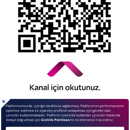
© 2026 QNB Invest,
QNB
iştirakidir.
Merhaba ben InvestIQ. Size