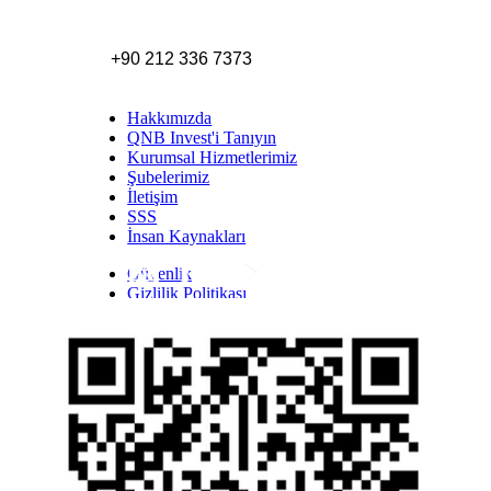
+90 212 336 7373
Hakkımızda
QNB Invest'i Tanıyın
Kurumsal Hizmetlerimiz
Şubelerimiz
İletişim
SSS
İnsan Kaynakları
Güvenlik
Inst
Face
Twitt
Link
Yout
Whatsapp
Gizlilik Politikası
Yasal Uyarı
İhbar Formu
Yasal Duyurular
Bilgi Toplumu Hizmetleri
Kişisel Verilerin Korunması
YTM - Zamanaşımına Uğrayacak Emanet ve
Alacaklar
Kamuyu Aydınlatma Esaslarına İlişkin Duyuru