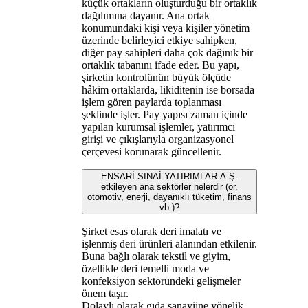
küçük ortakların oluşturduğu bir ortaklık
dağılımına dayanır. Ana ortak
konumundaki kişi veya kişiler yönetim
üzerinde belirleyici etkiye sahipken,
diğer pay sahipleri daha çok dağınık bir
ortaklık tabanını ifade eder. Bu yapı,
şirketin kontrolünün büyük ölçüde
hâkim ortaklarda, likiditenin ise borsada
işlem gören paylarda toplanması
şeklinde işler. Pay yapısı zaman içinde
yapılan kurumsal işlemler, yatırımcı
girişi ve çıkışlarıyla organizasyonel
çerçevesi korunarak güncellenir.
ENSARİ SINAİ YATIRIMLAR A.Ş.
etkileyen ana sektörler nelerdir (ör.
otomotiv, enerji, dayanıklı tüketim, finans
vb.)?
Şirket esas olarak deri imalatı ve
işlenmiş deri ürünleri alanından etkilenir.
Buna bağlı olarak tekstil ve giyim,
özellikle deri temelli moda ve
konfeksiyon sektöründeki gelişmeler
önem taşır.
Dolaylı olarak gıda sanayiine yönelik