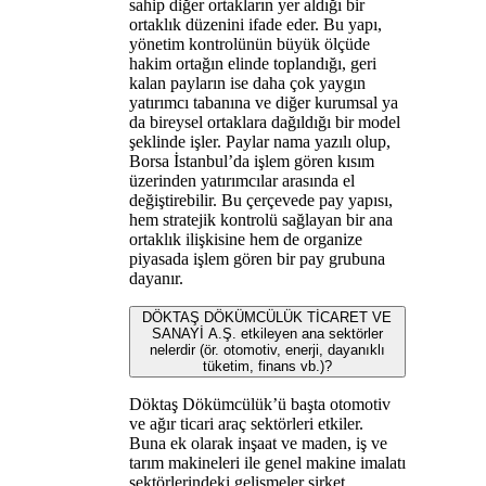
sahip diğer ortakların yer aldığı bir
ortaklık düzenini ifade eder. Bu yapı,
yönetim kontrolünün büyük ölçüde
hakim ortağın elinde toplandığı, geri
kalan payların ise daha çok yaygın
yatırımcı tabanına ve diğer kurumsal ya
da bireysel ortaklara dağıldığı bir model
şeklinde işler. Paylar nama yazılı olup,
Borsa İstanbul’da işlem gören kısım
üzerinden yatırımcılar arasında el
değiştirebilir. Bu çerçevede pay yapısı,
hem stratejik kontrolü sağlayan bir ana
ortaklık ilişkisine hem de organize
piyasada işlem gören bir pay grubuna
dayanır.
DÖKTAŞ DÖKÜMCÜLÜK TİCARET VE
SANAYİ A.Ş. etkileyen ana sektörler
nelerdir (ör. otomotiv, enerji, dayanıklı
tüketim, finans vb.)?
Döktaş Dökümcülük’ü başta otomotiv
ve ağır ticari araç sektörleri etkiler.
Buna ek olarak inşaat ve maden, iş ve
tarım makineleri ile genel makine imalatı
sektörlerindeki gelişmeler şirket