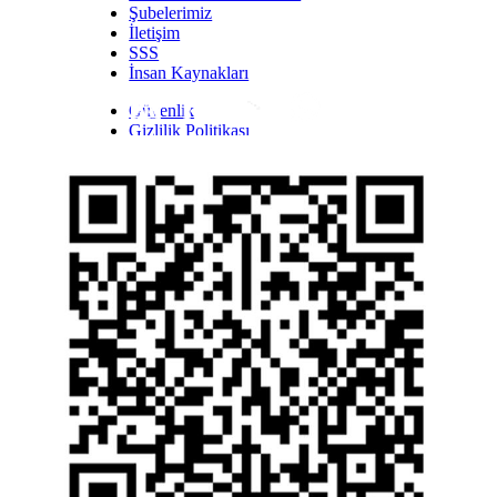
Şubelerimiz
İletişim
SSS
İnsan Kaynakları
Güvenlik
Inst
Face
Twitt
Link
Yout
Whatsapp
Gizlilik Politikası
Yasal Uyarı
İhbar Formu
Yasal Duyurular
Bilgi Toplumu Hizmetleri
Kişisel Verilerin Korunması
YTM - Zamanaşımına Uğrayacak Emanet ve
Alacaklar
Kamuyu Aydınlatma Esaslarına İlişkin Duyuru