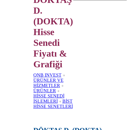
D.
(DOKTA)
Hisse
Senedi
Fiyatı &
Grafiği
QNB INVEST
ÜRÜNLER VE
HİZMETLER
ÜRÜNLER
HİSSE SENEDİ
İŞLEMLERİ
BİST
HİSSE SENETLERİ