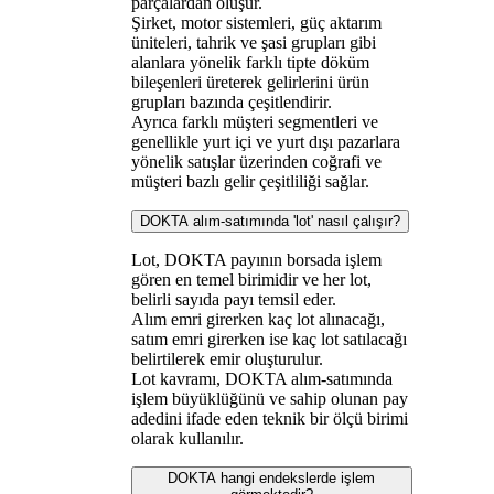
parçalardan oluşur.
Şirket, motor sistemleri, güç aktarım
üniteleri, tahrik ve şasi grupları gibi
alanlara yönelik farklı tipte döküm
bileşenleri üreterek gelirlerini ürün
grupları bazında çeşitlendirir.
Ayrıca farklı müşteri segmentleri ve
genellikle yurt içi ve yurt dışı pazarlara
yönelik satışlar üzerinden coğrafi ve
müşteri bazlı gelir çeşitliliği sağlar.
DOKTA alım-satımında 'lot' nasıl çalışır?
Lot, DOKTA payının borsada işlem
gören en temel birimidir ve her lot,
belirli sayıda payı temsil eder.
Alım emri girerken kaç lot alınacağı,
satım emri girerken ise kaç lot satılacağı
belirtilerek emir oluşturulur.
Lot kavramı, DOKTA alım-satımında
işlem büyüklüğünü ve sahip olunan pay
adedini ifade eden teknik bir ölçü birimi
olarak kullanılır.
DOKTA hangi endekslerde işlem