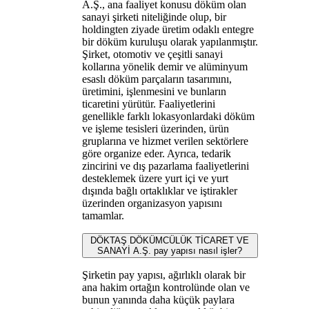
A.Ş., ana faaliyet konusu döküm olan
sanayi şirketi niteliğinde olup, bir
holdingten ziyade üretim odaklı entegre
bir döküm kuruluşu olarak yapılanmıştır.
Şirket, otomotiv ve çeşitli sanayi
kollarına yönelik demir ve alüminyum
esaslı döküm parçaların tasarımını,
üretimini, işlenmesini ve bunların
ticaretini yürütür. Faaliyetlerini
genellikle farklı lokasyonlardaki döküm
ve işleme tesisleri üzerinden, ürün
gruplarına ve hizmet verilen sektörlere
göre organize eder. Ayrıca, tedarik
zincirini ve dış pazarlama faaliyetlerini
desteklemek üzere yurt içi ve yurt
dışında bağlı ortaklıklar ve iştirakler
üzerinden organizasyon yapısını
tamamlar.
DÖKTAŞ DÖKÜMCÜLÜK TİCARET VE
SANAYİ A.Ş. pay yapısı nasıl işler?
Şirketin pay yapısı, ağırlıklı olarak bir
ana hakim ortağın kontrolünde olan ve
bunun yanında daha küçük paylara