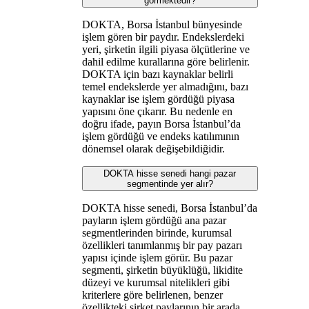
görmektedir?
DOKTA, Borsa İstanbul bünyesinde
işlem gören bir paydır. Endekslerdeki
yeri, şirketin ilgili piyasa ölçütlerine ve
dahil edilme kurallarına göre belirlenir.
DOKTA için bazı kaynaklar belirli
temel endekslerde yer almadığını, bazı
kaynaklar ise işlem gördüğü piyasa
yapısını öne çıkarır. Bu nedenle en
doğru ifade, payın Borsa İstanbul’da
işlem gördüğü ve endeks katılımının
dönemsel olarak değişebildiğidir.
DOKTA hisse senedi hangi pazar
segmentinde yer alır?
DOKTA hisse senedi, Borsa İstanbul’da
payların işlem gördüğü ana pazar
segmentlerinden birinde, kurumsal
özellikleri tanımlanmış bir pay pazarı
yapısı içinde işlem görür. Bu pazar
segmenti, şirketin büyüklüğü, likidite
düzeyi ve kurumsal nitelikleri gibi
kriterlere göre belirlenen, benzer
özellikteki şirket paylarının bir arada