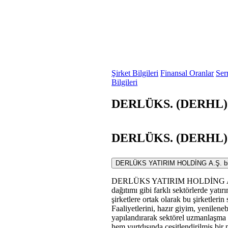
Şirket Bilgileri
Finansal Oranlar
Ser
Bilgileri
DERLÜKS. (DERHL) F
DERLÜKS. (DERHL) S
DERLÜKS YATIRIM HOLDİNG A.Ş. bir hol
DERLÜKS YATIRIM HOLDİNG A.Ş., bağ
dağıtımı gibi farklı sektörlerde yatı
şirketlere ortak olarak bu şirketleri
Faaliyetlerini, hazır giyim, yenilenebi
yapılandırarak sektörel uzmanlaşma 
hem yurtdışında çeşitlendirilmiş bi