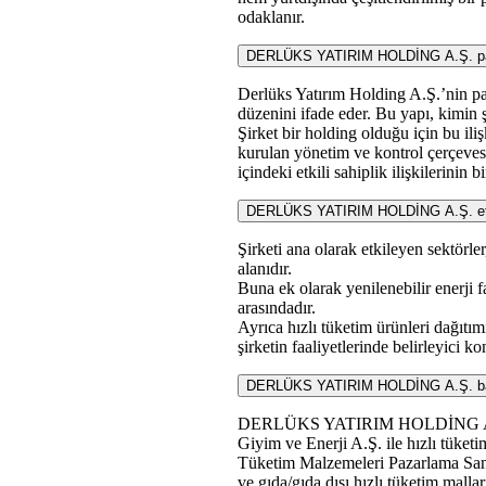
odaklanır.
DERLÜKS YATIRIM HOLDİNG A.Ş. pay 
Derlüks Yatırım Holding A.Ş.’nin pay
düzenini ifade eder. Bu yapı, kimin ş
Şirket bir holding olduğu için bu ili
kurulan yönetim ve kontrol çerçevesi
içindeki etkili sahiplik ilişkilerinin b
DERLÜKS YATIRIM HOLDİNG A.Ş. etkileye
Şirketi ana olarak etkileyen sektörler
alanıdır.
Buna ek olarak yenilenebilir enerji fa
arasındadır.
Ayrıca hızlı tüketim ürünleri dağıtımı
şirketin faaliyetlerinde belirleyici k
DERLÜKS YATIRIM HOLDİNG A.Ş. bağlı o
DERLÜKS YATIRIM HOLDİNG A.Ş.’nin 
Giyim ve Enerji A.Ş. ile hızlı tüket
Tüketim Malzemeleri Pazarlama Sanayi
ve gıda/gıda dışı hızlı tüketim mallar