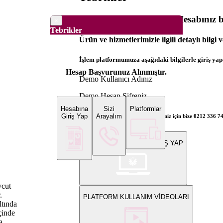
Dünya Borsaları Demo Hesabınız ba
×
Tebrikler
Ürün ve hizmetlerimizle ilgili detaylı bilgi 
İşlem platformumuza aşağıdaki bilgilerle giriş yapa
Hesap Başvurunuz Alınmıştır.
Demo Kullanıcı Adınız
Demo Hesap Şifreniz
Hesabına
Sizi
Platformlar
Giriş Yap
Arayalım
Bilgi ve gerçek hesap açılış talepleriniz için bize 0212 336 7
WEB PLATFORMUNA GİRİŞ YAP
vcut
.
PLATFORM KULLANIM VİDEOLARI
ltında
çinde
a