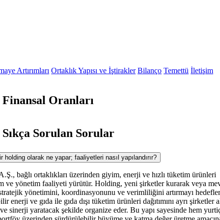
maye Artırımları
Ortaklık Yapısı ve İştirakler
Bilanço
Temettü
İletişim
inansal Oranları
ıkça Sorulan Sorular
ding olarak ne yapar; faaliyetleri nasıl yapılandırır?
lı ortaklıkları üzerinden giyim, enerji ve hızlı tüketim ürünleri
rım ve yönetim faaliyeti yürütür. Holding, yeni şirketler kurarak veya me
n stratejik yönetimini, koordinasyonunu ve verimliliğini artırmayı hedefler
lir enerji ve gıda ile gıda dışı tüketim ürünleri dağıtımını ayrı şirketler a
ve sinerji yaratacak şekilde organize eder. Bu yapı sayesinde hem yurti
r portföy üzerinden sürdürülebilir büyüme ve katma değer üretme amacın