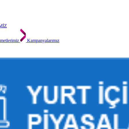
MİZ
metlerimiz
Kampanyalarımız