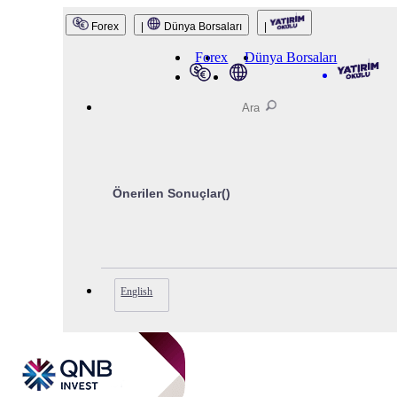
QNB Invest
Forex
|
Dünya Borsaları
|
Forex
Dünya Borsaları
Önerilen Sonuçlar(
)
English