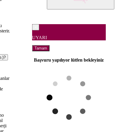
ı
×
terir.
UYARI
Tamam
b.)?
Başvuru yapılıyor lütfen bekleyiniz
lanlar
de
ho
al
erji
ar.