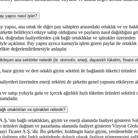
yapısı nasıl işler?
 yapısı, ana ortak ile diğer pay sahipleri arasındaki ortaklık ve oy hakk
irkette belirleyici etkiye sahip olduğunu ve payların nasıl dağıldığını gös
şki, doğrudan faaliyetlerden çok bağlı ortaklıklar ve iştirakler üzerinden
yle açıklanır. Pay yapısı ayrıca kamuyla işlem gören paylar ile ortaklık
irlikte değerlendirilmesiyle anlaşılır.
n ana sektörler nelerdir (ör. otomotiv, enerji, dayanıklı tüketim, finans v
, hazır giyim ve deri odaklı giyim sektörü ile bağlantılı tüketici ürünleri
aliyetleri üzerinden enerji sektörü de şirketin genel yapısını etkileyen a
 ve satışı yoluyla gıda ve içecek ağırlıklı hızlı tüketim ürünleri sektörü 
onumdadır.
rtaklıkları ve iştirakleri nelerdir?
bağlı ortaklıkları, giyim ve enerji alanında faaliyet gösteren So
im ürünleri dağıtım ve pazarlama alanında faaliyet gösteren Vizyon Glob
 Ticaret A.Ş.’dir. Bu şirketler, holdingin hazır giyim, yenilenebilir en
ı dağıtımı gibi farklı sektörlerde dolaylı olarak faaliyet göstermesini sağl