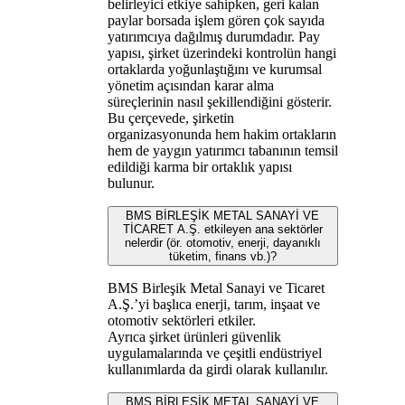
belirleyici etkiye sahipken, geri kalan
paylar borsada işlem gören çok sayıda
yatırımcıya dağılmış durumdadır. Pay
yapısı, şirket üzerindeki kontrolün hangi
ortaklarda yoğunlaştığını ve kurumsal
yönetim açısından karar alma
süreçlerinin nasıl şekillendiğini gösterir.
Bu çerçevede, şirketin
organizasyonunda hem hakim ortakların
hem de yaygın yatırımcı tabanının temsil
edildiği karma bir ortaklık yapısı
bulunur.
BMS BİRLEŞİK METAL SANAYİ VE
TİCARET A.Ş. etkileyen ana sektörler
nelerdir (ör. otomotiv, enerji, dayanıklı
tüketim, finans vb.)?
BMS Birleşik Metal Sanayi ve Ticaret
A.Ş.’yi başlıca enerji, tarım, inşaat ve
otomotiv sektörleri etkiler.
Ayrıca şirket ürünleri güvenlik
uygulamalarında ve çeşitli endüstriyel
kullanımlarda da girdi olarak kullanılır.
BMS BİRLEŞİK METAL SANAYİ VE