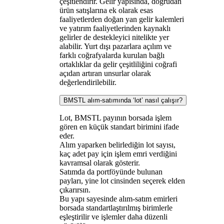
çeşitlendirir. Gelir yapısında, doğrudan
ürün satışlarına ek olarak esas
faaliyetlerden doğan yan gelir kalemleri
ve yatırım faaliyetlerinden kaynaklı
gelirler de destekleyici nitelikte yer
alabilir. Yurt dışı pazarlara açılım ve
farklı coğrafyalarda kurulan bağlı
ortaklıklar da gelir çeşitliliğini coğrafi
açıdan artıran unsurlar olarak
değerlendirilebilir.
BMSTL alım-satımında ‘lot’ nasıl çalışır?
Lot, BMSTL payının borsada işlem
gören en küçük standart birimini ifade
eder.
Alım yaparken belirlediğin lot sayısı,
kaç adet pay için işlem emri verdiğini
kavramsal olarak gösterir.
Satımda da portföyünde bulunan
payları, yine lot cinsinden seçerek elden
çıkarırsın.
Bu yapı sayesinde alım-satım emirleri
borsada standartlaştırılmış birimlerle
eşleştirilir ve işlemler daha düzenli