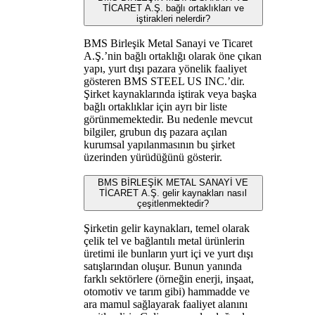
TİCARET A.Ş. bağlı ortaklıkları ve
iştirakleri nelerdir?
BMS Birleşik Metal Sanayi ve Ticaret
A.Ş.’nin bağlı ortaklığı olarak öne çıkan
yapı, yurt dışı pazara yönelik faaliyet
gösteren BMS STEEL US INC.’dir.
Şirket kaynaklarında iştirak veya başka
bağlı ortaklıklar için ayrı bir liste
görünmemektedir. Bu nedenle mevcut
bilgiler, grubun dış pazara açılan
kurumsal yapılanmasının bu şirket
üzerinden yürüdüğünü gösterir.
BMS BİRLEŞİK METAL SANAYİ VE
TİCARET A.Ş. gelir kaynakları nasıl
çeşitlenmektedir?
Şirketin gelir kaynakları, temel olarak
çelik tel ve bağlantılı metal ürünlerin
üretimi ile bunların yurt içi ve yurt dışı
satışlarından oluşur. Bunun yanında
farklı sektörlere (örneğin enerji, inşaat,
otomotiv ve tarım gibi) hammadde ve
ara mamul sağlayarak faaliyet alanını