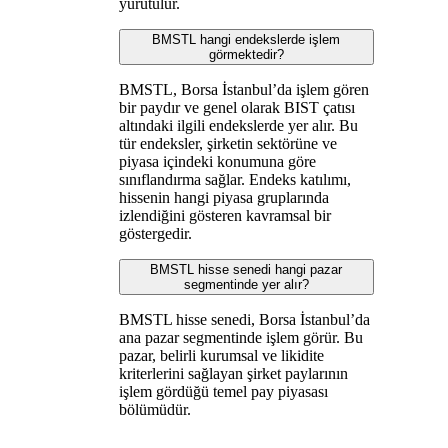
yürütülür.
BMSTL hangi endekslerde işlem
görmektedir?
BMSTL, Borsa İstanbul’da işlem gören
bir paydır ve genel olarak BIST çatısı
altındaki ilgili endekslerde yer alır. Bu
tür endeksler, şirketin sektörüne ve
piyasa içindeki konumuna göre
sınıflandırma sağlar. Endeks katılımı,
hissenin hangi piyasa gruplarında
izlendiğini gösteren kavramsal bir
göstergedir.
BMSTL hisse senedi hangi pazar
segmentinde yer alır?
BMSTL hisse senedi, Borsa İstanbul’da
ana pazar segmentinde işlem görür. Bu
pazar, belirli kurumsal ve likidite
kriterlerini sağlayan şirket paylarının
işlem gördüğü temel pay piyasası
bölümüdür.