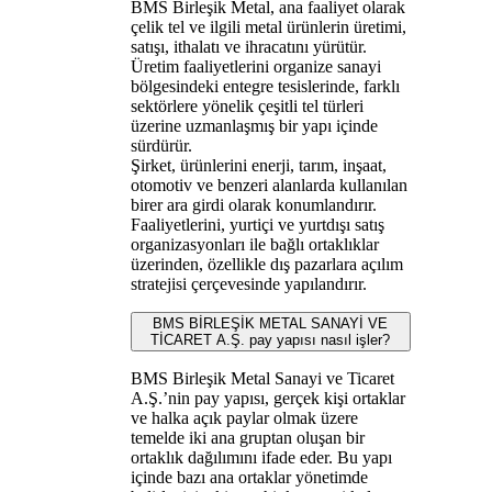
BMS Birleşik Metal, ana faaliyet olarak
çelik tel ve ilgili metal ürünlerin üretimi,
satışı, ithalatı ve ihracatını yürütür.
Üretim faaliyetlerini organize sanayi
bölgesindeki entegre tesislerinde, farklı
sektörlere yönelik çeşitli tel türleri
üzerine uzmanlaşmış bir yapı içinde
sürdürür.
Şirket, ürünlerini enerji, tarım, inşaat,
otomotiv ve benzeri alanlarda kullanılan
birer ara girdi olarak konumlandırır.
Faaliyetlerini, yurtiçi ve yurtdışı satış
organizasyonları ile bağlı ortaklıklar
üzerinden, özellikle dış pazarlara açılım
stratejisi çerçevesinde yapılandırır.
BMS BİRLEŞİK METAL SANAYİ VE
TİCARET A.Ş. pay yapısı nasıl işler?
BMS Birleşik Metal Sanayi ve Ticaret
A.Ş.’nin pay yapısı, gerçek kişi ortaklar
ve halka açık paylar olmak üzere
temelde iki ana gruptan oluşan bir
ortaklık dağılımını ifade eder. Bu yapı
içinde bazı ana ortaklar yönetimde