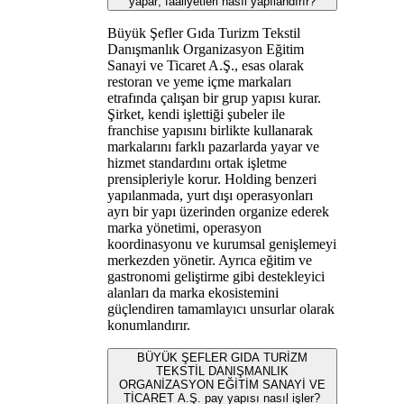
yapar; faaliyetleri nasıl yapılandırır?
Büyük Şefler Gıda Turizm Tekstil
Danışmanlık Organizasyon Eğitim
Sanayi ve Ticaret A.Ş., esas olarak
restoran ve yeme içme markaları
etrafında çalışan bir grup yapısı kurar.
Şirket, kendi işlettiği şubeler ile
franchise yapısını birlikte kullanarak
markalarını farklı pazarlarda yayar ve
hizmet standardını ortak işletme
prensipleriyle korur. Holding benzeri
yapılanmada, yurt dışı operasyonları
ayrı bir yapı üzerinden organize ederek
marka yönetimi, operasyon
koordinasyonu ve kurumsal genişlemeyi
merkezden yönetir. Ayrıca eğitim ve
gastronomi geliştirme gibi destekleyici
alanları da marka ekosistemini
güçlendiren tamamlayıcı unsurlar olarak
konumlandırır.
BÜYÜK ŞEFLER GIDA TURİZM
TEKSTİL DANIŞMANLIK
ORGANİZASYON EĞİTİM SANAYİ VE
TİCARET A.Ş. pay yapısı nasıl işler?