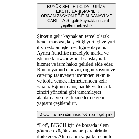
BÜYÜK ŞEFLER GIDA TURİZM
TEKSTİL DANIŞMANLIK
ORGANİZASYON EĞİTİM SANAYİ VE
TİCARET A.Ş. gelir kaynakları nasıl
çeşitlenmektedir?
Şirketin gelir kaynakları temel olarak
kendi markasıyla işlettiği yurt içi ve yurt
dışı restoran işletmeciliğine dayanır.
Ayrıca franchise modeliyle marka ve
işletme know-how’ını lisanslayarak
hizmet ve isim hakkı gelirleri elde eder.
Bunun yanında turizm, organizasyon ve
catering faaliyetleri üzerinden etkinlik
ve toplu yemek hizmetlerinden gelir
yaratır. Eğitim, danışmanlık ve tedarik
zinciri yönetimi gibi tamamlayıcı
alanlarda verdiği hizmetler de gelir
yapısını çeşitlendirir.
BIGCH alım-satımında ‘lot’ nasıl çalışır?
“Lot”, BIGCH için de borsada işlem
gören en küçük standart pay birimini
ifade eder. Alım‑satım yaparken emirler,