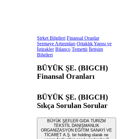
Şirket Bilgileri
Finansal Oranlar
Sermaye Artırımları
Ortaklık Yapısı ve
İştirakler
Bilanço
Temettü
İletişim
Bilgileri
BÜYÜK ŞE. (BIGCH)
Finansal Oranları
BÜYÜK ŞE. (BIGCH)
Sıkça Sorulan Sorular
BÜYÜK ŞEFLER GIDA TURİZM
TEKSTİL DANIŞMANLIK
ORGANİZASYON EĞİTİM SANAYİ VE
TİCARET A.Ş. bir holding olarak ne