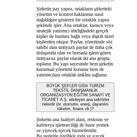
Şirketin pay yapısı, ortakların şirketteki
yönetim ve kontrol haklarının nasıl
dağıldığını gösteren bir ortaklık yapısı
şeklinde işler. Ana ortaklar, kurucu veya
stratejik yatırımcı niteliğindeki gerçek
kişiler ile bunlara bağlı veya ilişkili tüzel
kişilerden oluşur. Paylar, yönetimde söz
sahibi olan imtiyazlı paylar ile daha çok
dolaşımda olan ve borsada işlem gören
imtiyazsız paylar olarak iki ana grupta
toplanır. Bu yapı sayesinde hem şirketin
kurumsal yönetimi korunur hem de
yatırımcılara ortaklık imkânı sağlanır.
BÜYÜK ŞEFLER GIDA TURİZM
TEKSTİL DANIŞMANLIK
ORGANİZASYON EĞİTİM SANAYİ VE
TİCARET A.Ş. etkileyen ana sektörler
nelerdir (ör. otomotiv, enerji, dayanıklı
tüketim, finans vb.)?
Şirketin ana faaliyet alanı, restoran ve
kafeterya işletmeciliği ile hazır yemek
ve yiyecek‑içecek hizmetleridir.
Bu nedenle özellikle gıda ve içecek,