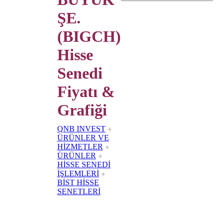
ŞE.
(BIGCH)
Hisse
Senedi
Fiyatı &
Grafiği
QNB INVEST
ÜRÜNLER VE
HİZMETLER
ÜRÜNLER
HİSSE SENEDİ
İŞLEMLERİ
BİST HİSSE
SENETLERİ