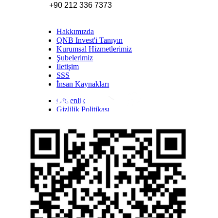
+90 212 336 7373
Hakkımızda
QNB Invest'i Tanıyın
Kurumsal Hizmetlerimiz
Şubelerimiz
İletişim
SSS
İnsan Kaynakları
Güvenlik
Inst
Face
Twitt
Link
Yout
Whatsapp
Gizlilik Politikası
Yasal Uyarı
İhbar Formu
Yasal Duyurular
Bilgi Toplumu Hizmetleri
Kişisel Verilerin Korunması
YTM - Zamanaşımına Uğrayacak Emanet ve
Alacaklar
Kamuyu Aydınlatma Esaslarına İlişkin Duyuru