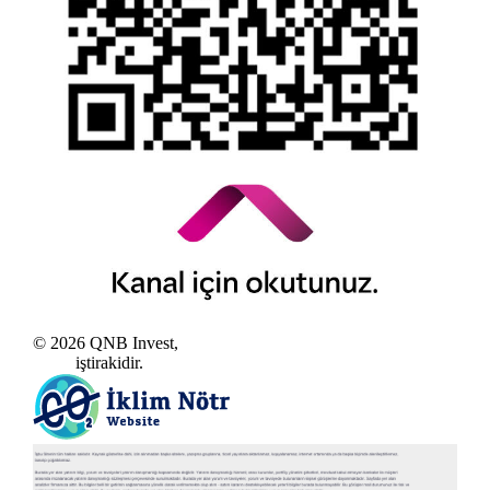
© 2026 QNB Invest,
QNB
iştirakidir.