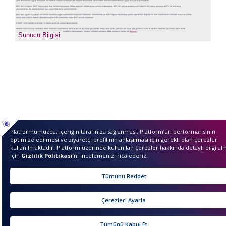
sıkcasorulan
Sunucu Bilgisi
Merhaba ben InvestIQ. Siz
nasıl yardımcı olabilirim?