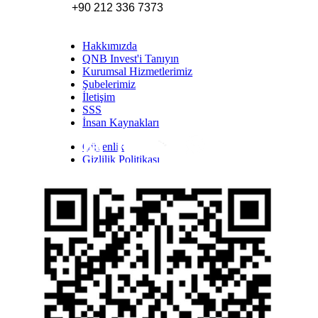
+90 212 336 7373
Hakkımızda
QNB Invest'i Tanıyın
Kurumsal Hizmetlerimiz
Şubelerimiz
İletişim
SSS
İnsan Kaynakları
Güvenlik
Inst
Face
Twitt
Link
Yout
Whatsapp
Gizlilik Politikası
Yasal Uyarı
İhbar Formu
Yasal Duyurular
Bilgi Toplumu Hizmetleri
Kişisel Verilerin Korunması
YTM - Zamanaşımına Uğrayacak Emanet ve
Alacaklar
Kamuyu Aydınlatma Esaslarına İlişkin Duyuru