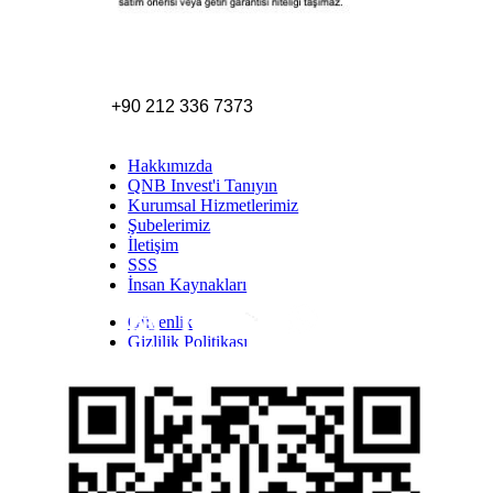
+90 212 336 7373
Hakkımızda
QNB Invest'i Tanıyın
Kurumsal Hizmetlerimiz
Şubelerimiz
İletişim
SSS
İnsan Kaynakları
Güvenlik
Inst
Face
Twitt
Link
Yout
Whatsapp
Gizlilik Politikası
Yasal Uyarı
İhbar Formu
Yasal Duyurular
Bilgi Toplumu Hizmetleri
Kişisel Verilerin Korunması
YTM - Zamanaşımına Uğrayacak Emanet ve