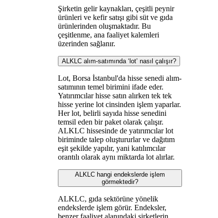
Şirketin gelir kaynakları, çeşitli peynir
ürünleri ve kefir satışı gibi süt ve gıda
ürünlerinden oluşmaktadır. Bu
çeşitlenme, ana faaliyet kalemleri
üzerinden sağlanır.
ALKLC alım-satımında ‘lot’ nasıl çalışır?
Lot, Borsa İstanbul'da hisse senedi alım-
satımının temel birimini ifade eder.
Yatırımcılar hisse satın alırken tek tek
hisse yerine lot cinsinden işlem yaparlar.
Her lot, belirli sayıda hisse senedini
temsil eden bir paket olarak çalışır.
ALKLC hissesinde de yatırımcılar lot
biriminde talep oluştururlar ve dağıtım
eşit şekilde yapılır, yani katılımcılar
orantılı olarak aynı miktarda lot alırlar.
ALKLC hangi endekslerde işlem
görmektedir?
ALKLC, gıda sektörüne yönelik
endekslerde işlem görür. Endeksler,
benzer faaliyet alanındaki şirketlerin