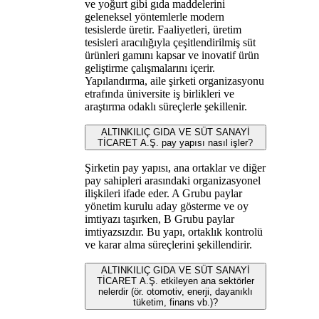
ve yoğurt gibi gıda maddelerini
geleneksel yöntemlerle modern
tesislerde üretir. Faaliyetleri, üretim
tesisleri aracılığıyla çeşitlendirilmiş süt
ürünleri gamını kapsar ve inovatif ürün
geliştirme çalışmalarını içerir.
Yapılandırma, aile şirketi organizasyonu
etrafında üniversite iş birlikleri ve
araştırma odaklı süreçlerle şekillenir.
ALTINKILIÇ GIDA VE SÜT SANAYİ
TİCARET A.Ş. pay yapısı nasıl işler?
Şirketin pay yapısı, ana ortaklar ve diğer
pay sahipleri arasındaki organizasyonel
ilişkileri ifade eder. A Grubu paylar
yönetim kurulu aday gösterme ve oy
imtiyazı taşırken, B Grubu paylar
imtiyazsızdır. Bu yapı, ortaklık kontrolü
ve karar alma süreçlerini şekillendirir.
ALTINKILIÇ GIDA VE SÜT SANAYİ
TİCARET A.Ş. etkileyen ana sektörler
nelerdir (ör. otomotiv, enerji, dayanıklı
tüketim, finans vb.)?