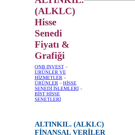
(ALKLC)
Hisse
Senedi
Fiyatı &
Grafiği
QNB INVEST
ÜRÜNLER VE
HİZMETLER
ÜRÜNLER
HİSSE
SENEDİ İŞLEMLERİ
BİST HİSSE
SENETLERİ
ALTINKIL. (ALKLC)
FİNANSAL VERİLER