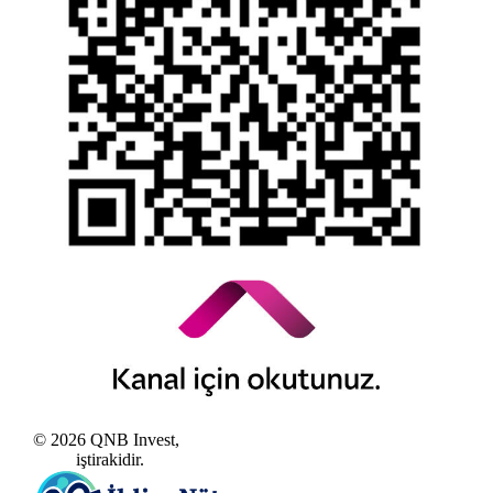
Alacaklar
Kamuyu Aydınlatma Esaslarına İlişkin Duyuru
© 2026 QNB Invest,
QNB
iştirakidir.