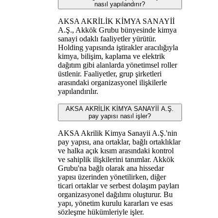
nasıl yapılandırır?
AKSA AKRİLİK KİMYA SANAYİİ
A.Ş., Akkök Grubu bünyesinde kimya
sanayi odaklı faaliyetler yürütür.
Holding yapısında iştirakler aracılığıyla
kimya, bilişim, kaplama ve elektrik
dağıtım gibi alanlarda yönetimsel roller
üstlenir. Faaliyetler, grup şirketleri
arasındaki organizasyonel ilişkilerle
yapılandırılır.
AKSA AKRİLİK KİMYA SANAYİİ A.Ş.
pay yapısı nasıl işler?
AKSA Akrilik Kimya Sanayii A.Ş.'nin
pay yapısı, ana ortaklar, bağlı ortaklıklar
ve halka açık kısım arasındaki kontrol
ve sahiplik ilişkilerini tanımlar. Akkök
Grubu'na bağlı olarak ana hissedar
yapısı üzerinden yönetilirken, diğer
ticari ortaklar ve serbest dolaşım payları
organizasyonel dağılımı oluşturur. Bu
yapı, yönetim kurulu kararları ve esas
sözleşme hükümleriyle işler.