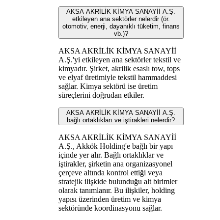
AKSA AKRİLİK KİMYA SANAYİİ A.Ş.
etkileyen ana sektörler nelerdir (ör.
otomotiv, enerji, dayanıklı tüketim, finans
vb.)?
AKSA AKRİLİK KİMYA SANAYİİ
A.Ş.'yi etkileyen ana sektörler tekstil ve
kimyadır. Şirket, akrilik esaslı tow, tops
ve elyaf üretimiyle tekstil hammaddesi
sağlar. Kimya sektörü ise üretim
süreçlerini doğrudan etkiler.
AKSA AKRİLİK KİMYA SANAYİİ A.Ş.
bağlı ortaklıkları ve iştirakleri nelerdir?
AKSA AKRİLİK KİMYA SANAYİİ
A.Ş., Akkök Holding'e bağlı bir yapı
içinde yer alır. Bağlı ortaklıklar ve
iştirakler, şirketin ana organizasyonel
çerçeve altında kontrol ettiği veya
stratejik ilişkide bulunduğu alt birimler
olarak tanımlanır. Bu ilişkiler, holding
yapısı üzerinden üretim ve kimya
sektöründe koordinasyonu sağlar.