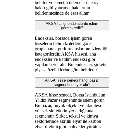
belirler ve temettü ödemeleri ile oy
hakkı gibi yatırımcı haklarının
belirlenmesinde de esas alınır.
AKSA hangi endekslerde işlem
görmektedir?
Endeksler, borsada işlem gören
hisselerin belirli kriterlere göre
gruplanarak performanslarının izlendiği
kategorilerdir. AKSA hissesi, ana
endeksler ve katılım endeksi gibi
yapılarda yer alır. Bu endeksler, şirketin
piyasa özelliklerine göre belirlenir.
AKSA hisse senedi hangi pazar
segmentinde yer alır?
AKSA hisse senedi, Borsa İstanbul'un
Yıldız Pazar segmentinde işlem görür.
Bu pazar, büyük ölçekli ve likiditesi
yüksek şirketlerin yer aldığı ana
segmenttir. Şirket, tekstil ve kimya
sektörlerinde akrilik elyaf ile karbon
elyaf üretimi gibi faaliyetler yürütür.