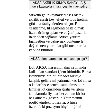
AKSA AKRİLİK KİMYA SANAYİİ A.Ş.
gelir kaynakları nasıl çeşitlenmektedir?
Şirketin gelir kaynakları esas olarak
akrilik esaslı tow, elyaf ve tops üretimi
gibi ana faaliyetlerden oluşur. Bu
çeşitlenme, lif segmenti başta olmak
üzere ürün grupları ve coğrafi pazarlar
üzerinden sağlanır. Ayrıca yatırım
faaliyetleri ve özkaynak yöntemiyle
değerlenen yatırımlar gibi unsurlar da
katkıda bulunur.
AKSA alım-satımında ‘lot’ nasıl çalışır?
Lot, AKSA hissesinin alım-satımında
kullanılan standart işlem birimidir. Borsa
İstanbul'da bir lot, bir adet hisseye
karşılık gelir, yani yatırımcı kaç lot alırsa
o kadar hisse senedi satın almış olur.
Emirler lot cinsinden girilir ve işlem
tahtalarında fiyatlar her zaman bir lot
baz alınarak gösterilir. Yatırımcının
portföyündeki lot sayısı, o hisse
üzerindeki pozisyon büyüklüğünü