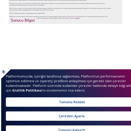
sıkcasorulan
Sunucu Bilgisi
Merhaba ben InvestIQ. Siz
nasıl yardımcı olabilirim?