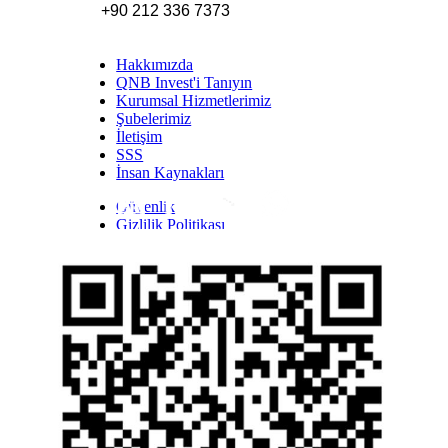
+90 212 336 7373
Hakkımızda
QNB Invest'i Tanıyın
Kurumsal Hizmetlerimiz
Şubelerimiz
İletişim
SSS
İnsan Kaynakları
Güvenlik
Inst
Face
Twitt
Link
Yout
Whatsapp
Gizlilik Politikası
Yasal Uyarı
İhbar Formu
Yasal Duyurular
Bilgi Toplumu Hizmetleri
Kişisel Verilerin Korunması
YTM - Zamanaşımına Uğrayacak Emanet ve
Alacaklar
Kamuyu Aydınlatma Esaslarına İlişkin Duyuru