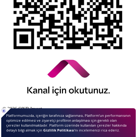
© 2026 QNB Invest,
QNB
iştirakidir.