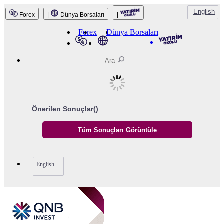
English
Forex
|
Dünya Borsaları
|
QNB Invest
Forex
Dünya Borsaları
Önerilen Sonuçlar(
)
English