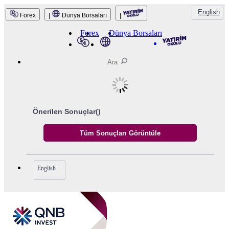
English
Forex
|
Dünya Borsaları
|
QNB Invest
Forex
Dünya Borsaları
Önerilen Sonuçlar(
)
English