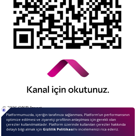
© 2026 QNB Invest,
QNB
iştirakidir.