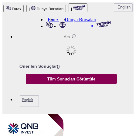
English
Forex
|
Dünya Borsaları
|
QNB Invest
Forex
Dünya Borsaları
Önerilen Sonuçlar(
)
English