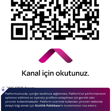
© 2026 QNB Invest,
QNB
iştirakidir.