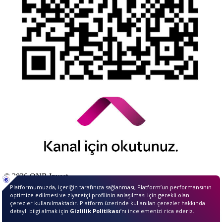
© 2026 QNB Invest,
QNB
iştirakidir.