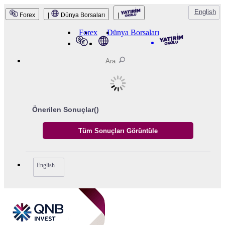
English
Forex
|
Dünya Borsaları
|
QNB Invest
Forex
Dünya Borsaları
Önerilen Sonuçlar(
)
English