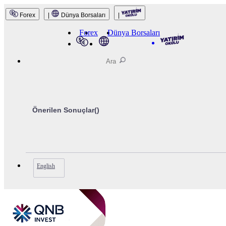
Forex
|
Dünya Borsaları
|
QNB Invest
Forex
Dünya Borsaları
Önerilen Sonuçlar(
)
English