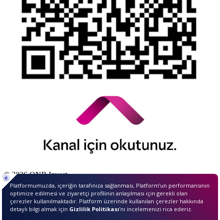
© 2026 QNB Invest,
QNB
iştirakidir.