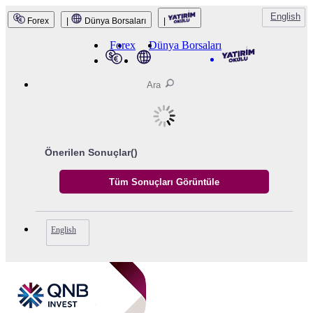
English
Forex
|
Dünya Borsaları
|
QNB Invest
Forex
Dünya Borsaları
Önerilen Sonuçlar(
)
English