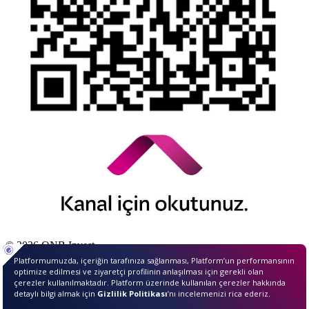
© 2026 QNB Invest,
QNB
iştirakidir.