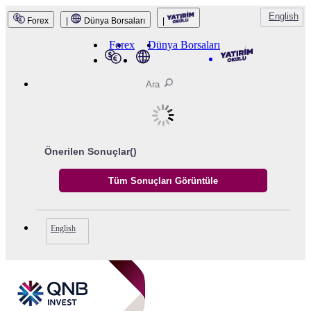
English
Forex
|
Dünya Borsaları
|
QNB Invest
Forex
Dünya Borsaları
Önerilen Sonuçlar(
)
English