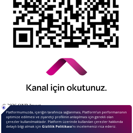
© 2026 QNB Invest,
QNB
iştirakidir.