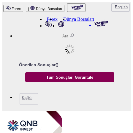
English
Forex
|
Dünya Borsaları
|
QNB Invest
Forex
Dünya Borsaları
Önerilen Sonuçlar(
)
English