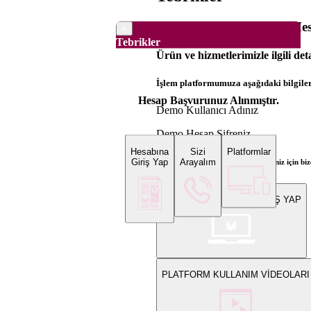
Dünya Borsaları Demo Hesa
×
Tebrikler
Ürün ve hizmetlerimizle ilgili det
İşlem platformumuza aşağıdaki bilgilerl
Hesap Başvurunuz Alınmıştır.
Demo Kullanıcı Adınız
Demo Hesap Şifreniz
Hesabına
Sizi
Platformlar
Giriş Yap
Arayalım
Bilgi ve gerçek hesap açılış talepleriniz için 
WEB PLATFORMUNA GİRİŞ YAP
PLATFORM KULLANIM VİDEOLARI