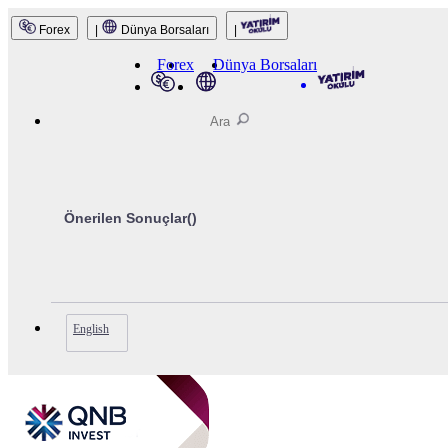
Forex
|
Dünya Borsaları
|
QNB Invest
Forex
Dünya Borsaları
Önerilen Sonuçlar(
)
English