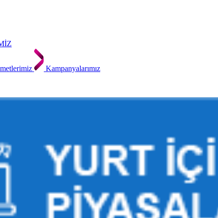
MİZ
metlerimiz
Kampanyalarımız