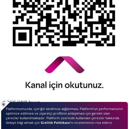
© 2026 QNB Invest,
QNB
iştirakidir.