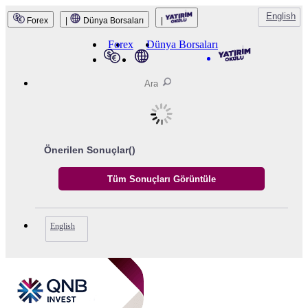
English
Forex
|
Dünya Borsaları
|
QNB Invest
Forex
Dünya Borsaları
Önerilen Sonuçlar(
)
English