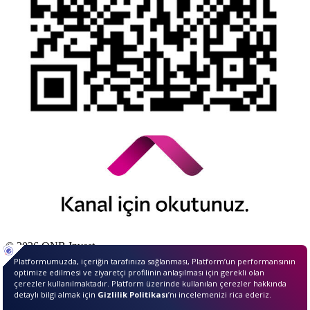
© 2026 QNB Invest,
QNB
iştirakidir.