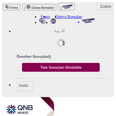
English
Forex
|
Dünya Borsaları
|
QNB Invest
Forex
Dünya Borsaları
Önerilen Sonuçlar(
)
English