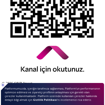
© 2026 QNB Invest,
QNB
iştirakidir.