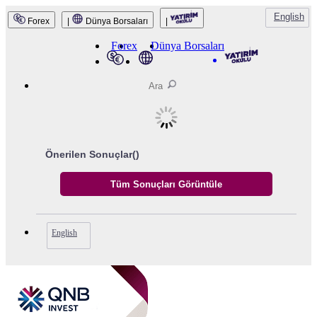
English
Forex
|
Dünya Borsaları
|
QNB Invest
Forex
Dünya Borsaları
Önerilen Sonuçlar(
)
English