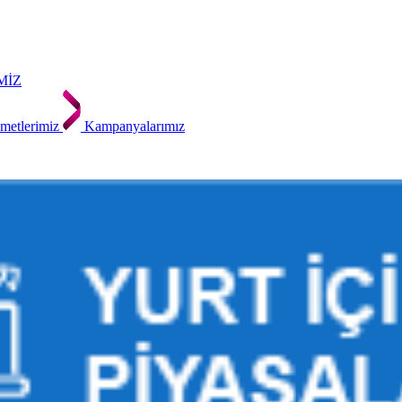
MİZ
metlerimiz
Kampanyalarımız