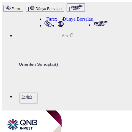
Forex
|
Dünya Borsaları
|
QNB Invest
Forex
Dünya Borsaları
Önerilen Sonuçlar(
)
English