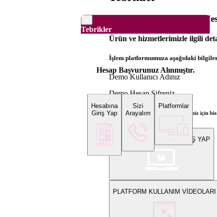
Dünya Borsaları Demo Hesa
×
Tebrikler
Ürün ve hizmetlerimizle ilgili det
İşlem platformumuza aşağıdaki bilgilerl
Hesap Başvurunuz Alınmıştır.
Demo Kullanıcı Adınız
Demo Hesap Şifreniz
Hesabına
Sizi
Platformlar
Giriş Yap
Arayalım
Bilgi ve gerçek hesap açılış talepleriniz için 
WEB PLATFORMUNA GİRİŞ YAP
PLATFORM KULLANIM VİDEOLARI