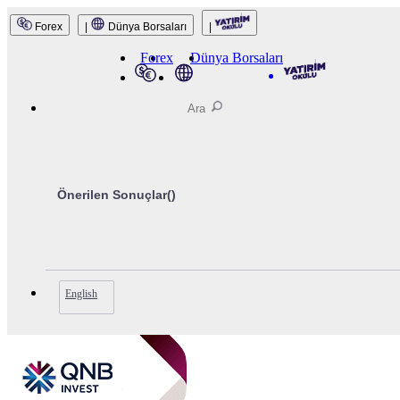
Forex
|
Dünya Borsaları
|
QNB Invest
Forex
Dünya Borsaları
Önerilen Sonuçlar(
)
English