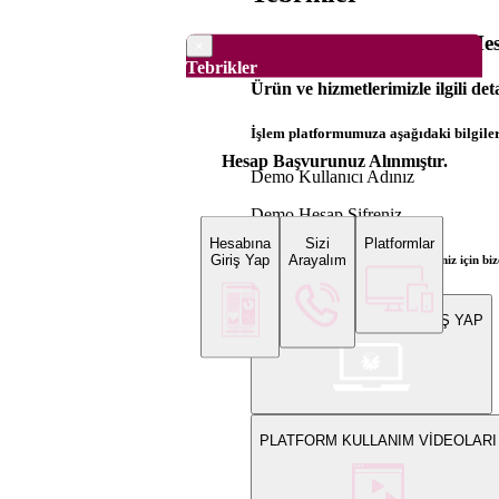
Dünya Borsaları Demo Hesa
×
Tebrikler
Ürün ve hizmetlerimizle ilgili det
İşlem platformumuza aşağıdaki bilgilerl
Hesap Başvurunuz Alınmıştır.
Demo Kullanıcı Adınız
Demo Hesap Şifreniz
Hesabına
Sizi
Platformlar
Giriş Yap
Arayalım
Bilgi ve gerçek hesap açılış talepleriniz için 
WEB PLATFORMUNA GİRİŞ YAP
PLATFORM KULLANIM VİDEOLARI