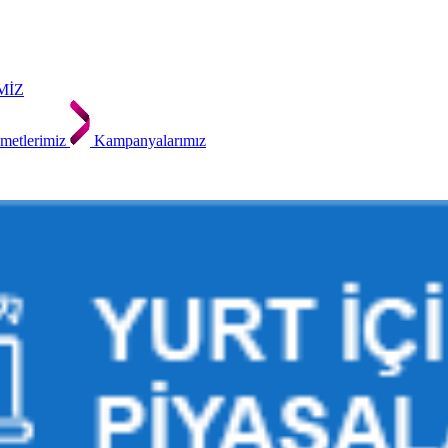
MİZ
metlerimiz
Kampanyalarımız