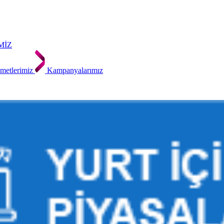
MİZ
metlerimiz
Kampanyalarımız