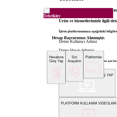
Dünya Borsaları Demo Hesa
×
Tebrikler
Ürün ve hizmetlerimizle ilgili det
İşlem platformumuza aşağıdaki bilgilerl
Hesap Başvurunuz Alınmıştır.
Demo Kullanıcı Adınız
Demo Hesap Şifreniz
Hesabına
Sizi
Platformlar
Giriş Yap
Arayalım
Bilgi ve gerçek hesap açılış talepleriniz için 
WEB PLATFORMUNA GİRİŞ YAP
PLATFORM KULLANIM VİDEOLARI