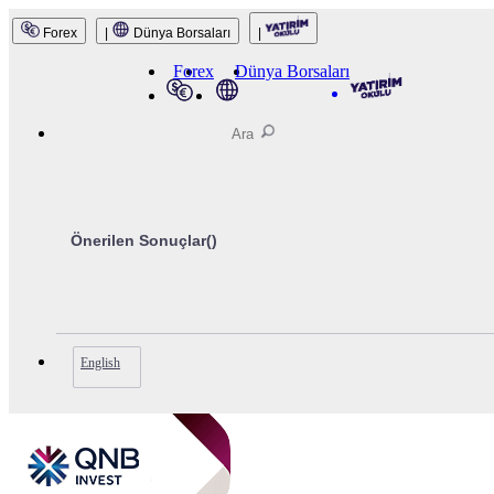
Forex
|
Dünya Borsaları
|
QNB Invest
Forex
Dünya Borsaları
Önerilen Sonuçlar(
)
English