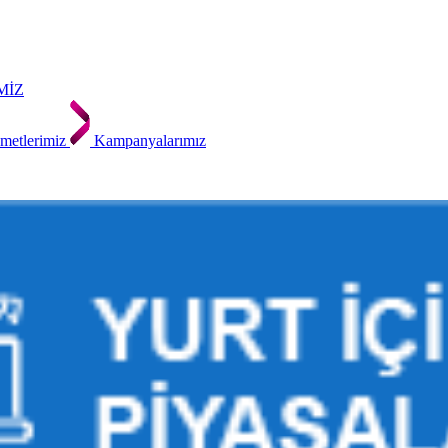
MİZ
metlerimiz
Kampanyalarımız