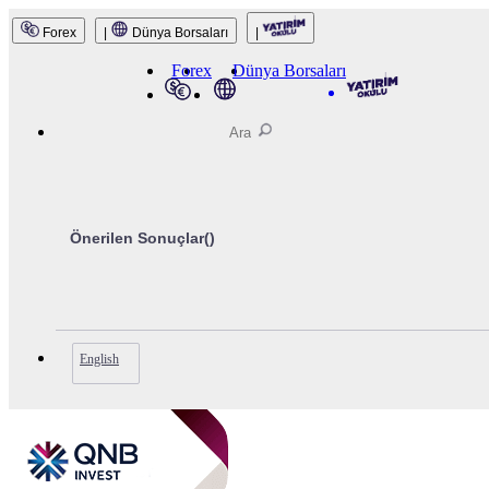
Forex
|
Dünya Borsaları
|
QNB Invest
Forex
Dünya Borsaları
Önerilen Sonuçlar(
)
English