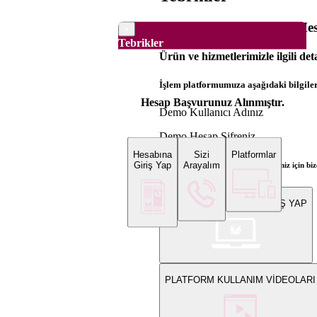
Dünya Borsaları Demo Hesa
×
Tebrikler
Ürün ve hizmetlerimizle ilgili det
İşlem platformumuza aşağıdaki bilgilerl
Hesap Başvurunuz Alınmıştır.
Demo Kullanıcı Adınız
Demo Hesap Şifreniz
Hesabına
Sizi
Platformlar
Giriş Yap
Arayalım
Bilgi ve gerçek hesap açılış talepleriniz için 
WEB PLATFORMUNA GİRİŞ YAP
PLATFORM KULLANIM VİDEOLARI