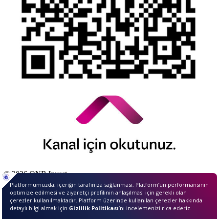
© 2026 QNB Invest,
QNB
iştirakidir.