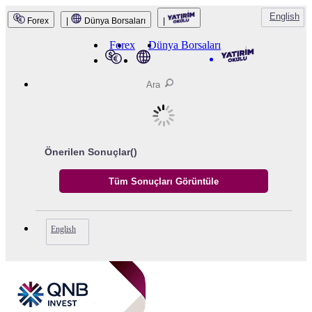
English
Forex
|
Dünya Borsaları
|
QNB Invest
Forex
Dünya Borsaları
Önerilen Sonuçlar(
)
English