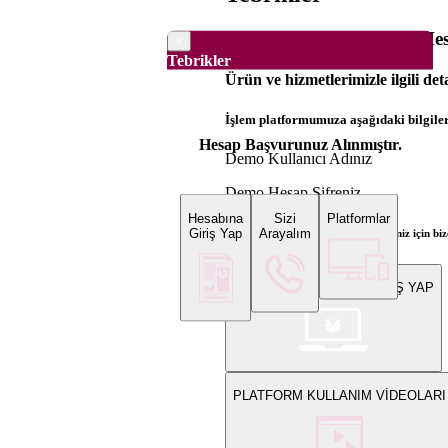
Dünya Borsaları Demo Hesa
×
Tebrikler
Ürün ve hizmetlerimizle ilgili det
İşlem platformumuza aşağıdaki bilgilerl
Hesap Başvurunuz Alınmıştır.
Demo Kullanıcı Adınız
Demo Hesap Şifreniz
Hesabına
Sizi
Platformlar
Giriş Yap
Arayalım
Bilgi ve gerçek hesap açılış talepleriniz için 
WEB PLATFORMUNA GİRİŞ YAP
PLATFORM KULLANIM VİDEOLARI