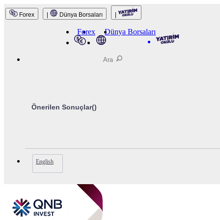
Forex
|
Dünya Borsaları
|
QNB Invest
Forex
Dünya Borsaları
Önerilen Sonuçlar(
)
English