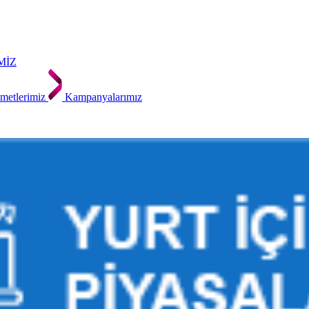
MİZ
metlerimiz
Kampanyalarımız