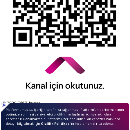
© 2026 QNB Invest,
QNB
iştirakidir.