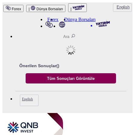
English
Forex
|
Dünya Borsaları
|
QNB Invest
Forex
Dünya Borsaları
Önerilen Sonuçlar(
)
English