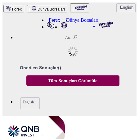
English
Forex
|
Dünya Borsaları
|
QNB Invest
Forex
Dünya Borsaları
Önerilen Sonuçlar(
)
English