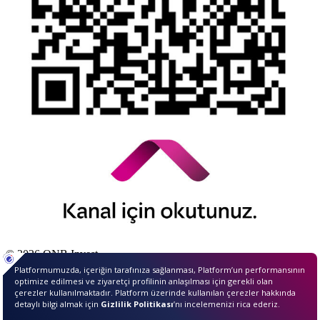
© 2026 QNB Invest,
QNB
iştirakidir.