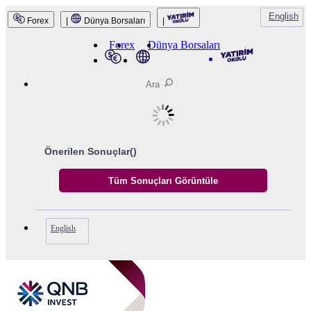
English
Forex
|
Dünya Borsaları
|
QNB Invest
Forex
Dünya Borsaları
Önerilen Sonuçlar(
)
English