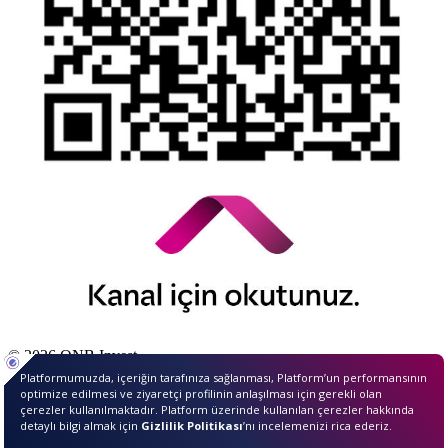
© 2026 QNB Invest,
QNB
iştirakidir.