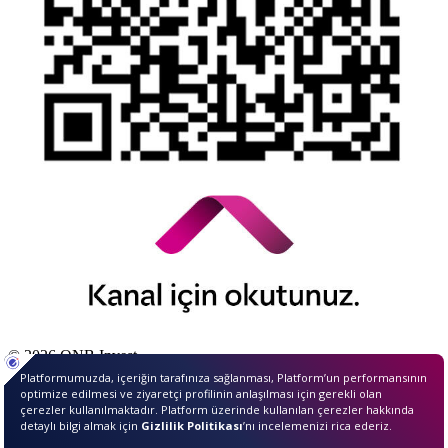
© 2026 QNB Invest,
QNB
iştirakidir.