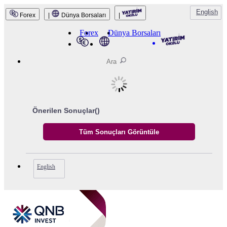
English
Forex
|
Dünya Borsaları
|
QNB Invest
Forex
Dünya Borsaları
Önerilen Sonuçlar(
)
English