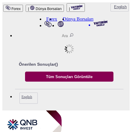
English
Forex
|
Dünya Borsaları
|
QNB Invest
Forex
Dünya Borsaları
Önerilen Sonuçlar(
)
English