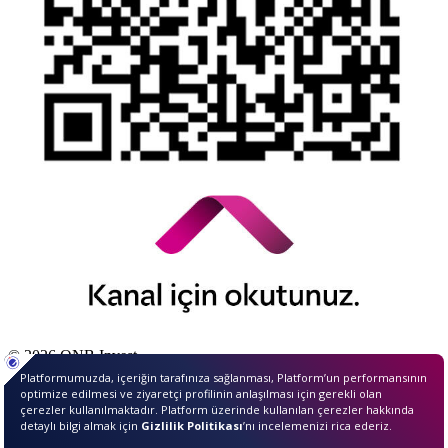
© 2026 QNB Invest,
QNB
iştirakidir.