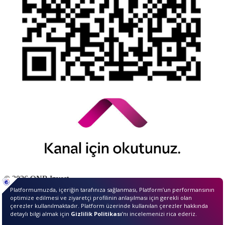
© 2026 QNB Invest,
QNB
iştirakidir.