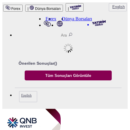
English
Forex
|
Dünya Borsaları
|
QNB Invest
Forex
Dünya Borsaları
Önerilen Sonuçlar(
)
English