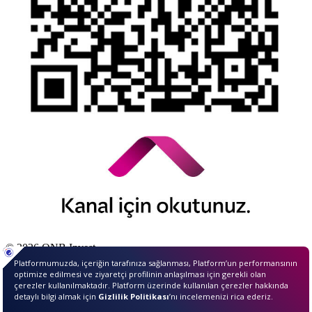
© 2026 QNB Invest,
QNB
iştirakidir.