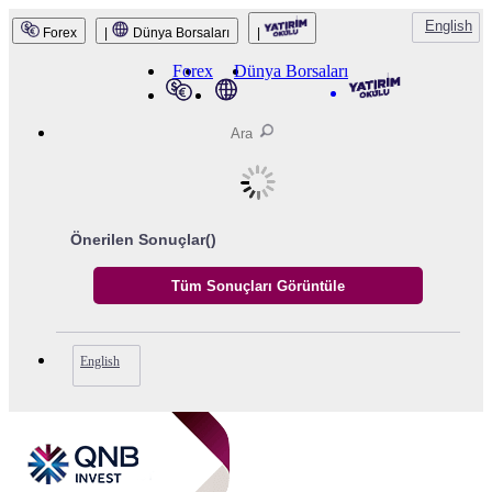
English
Forex
|
Dünya Borsaları
|
QNB Invest
Forex
Dünya Borsaları
Önerilen Sonuçlar(
)
English