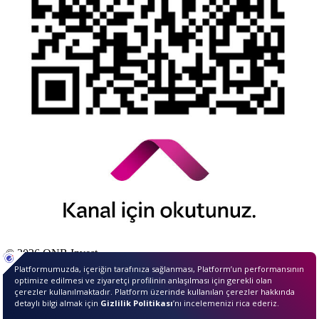
© 2026 QNB Invest,
QNB
iştirakidir.