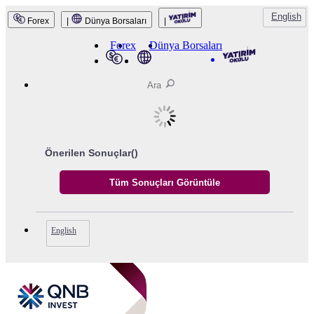
English
Forex
|
Dünya Borsaları
|
QNB Invest
Forex
Dünya Borsaları
Önerilen Sonuçlar(
)
English