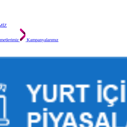
MİZ
metlerimiz
Kampanyalarımız