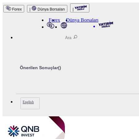
Forex
|
Dünya Borsaları
|
QNB Invest
Forex
Dünya Borsaları
Önerilen Sonuçlar(
)
English