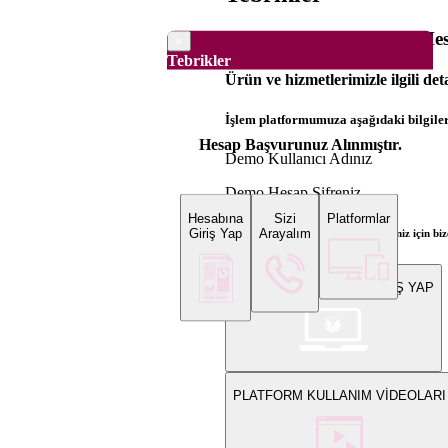
Dünya Borsaları Demo Hesa
×
Tebrikler
Ürün ve hizmetlerimizle ilgili det
İşlem platformumuza aşağıdaki bilgilerl
Hesap Başvurunuz Alınmıştır.
Demo Kullanıcı Adınız
Demo Hesap Şifreniz
Hesabına
Sizi
Platformlar
Giriş Yap
Arayalım
Bilgi ve gerçek hesap açılış talepleriniz için 
WEB PLATFORMUNA GİRİŞ YAP
PLATFORM KULLANIM VİDEOLARI