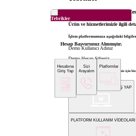
Dünya Borsaları Demo Hesa
×
Tebrikler
Ürün ve hizmetlerimizle ilgili det
İşlem platformumuza aşağıdaki bilgilerl
Hesap Başvurunuz Alınmıştır.
Demo Kullanıcı Adınız
Demo Hesap Şifreniz
Hesabına
Sizi
Platformlar
Giriş Yap
Arayalım
Bilgi ve gerçek hesap açılış talepleriniz için 
WEB PLATFORMUNA GİRİŞ YAP
PLATFORM KULLANIM VİDEOLARI