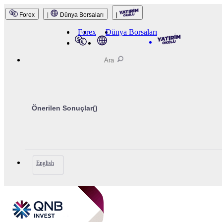
Forex
|
Dünya Borsaları
|
QNB Invest
Forex
Dünya Borsaları
Önerilen Sonuçlar(
)
English