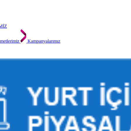
MİZ
metlerimiz
Kampanyalarımız