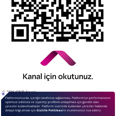
© 2026 QNB Invest,
QNB
iştirakidir.