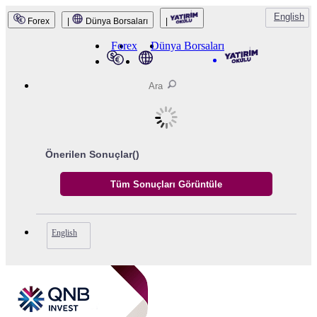
English
Forex
|
Dünya Borsaları
|
QNB Invest
Forex
Dünya Borsaları
Önerilen Sonuçlar(
)
English