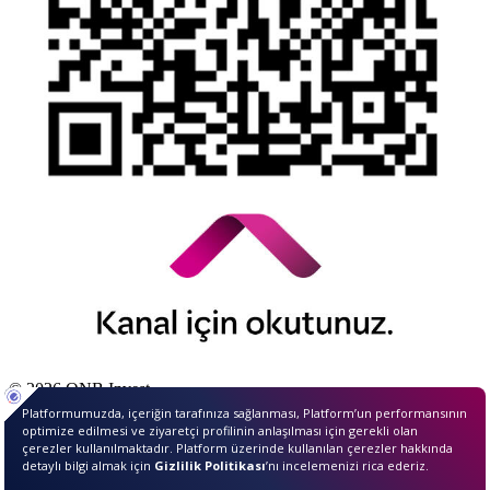
© 2026 QNB Invest,
QNB
iştirakidir.