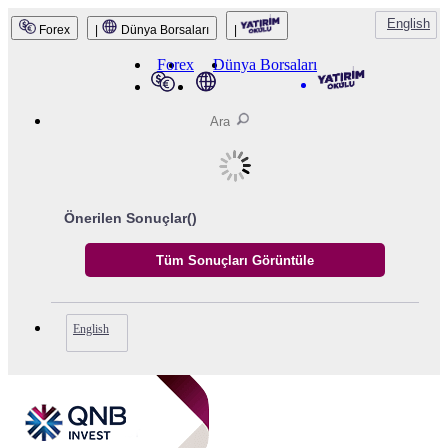
English
Forex
|
Dünya Borsaları
|
QNB Invest
Forex
Dünya Borsaları
Önerilen Sonuçlar(
)
English