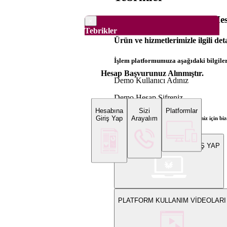
Dünya Borsaları Demo Hesa
×
Tebrikler
Ürün ve hizmetlerimizle ilgili det
İşlem platformumuza aşağıdaki bilgilerl
Hesap Başvurunuz Alınmıştır.
Demo Kullanıcı Adınız
Demo Hesap Şifreniz
Hesabına
Sizi
Platformlar
Giriş Yap
Arayalım
Bilgi ve gerçek hesap açılış talepleriniz için 
WEB PLATFORMUNA GİRİŞ YAP
PLATFORM KULLANIM VİDEOLARI