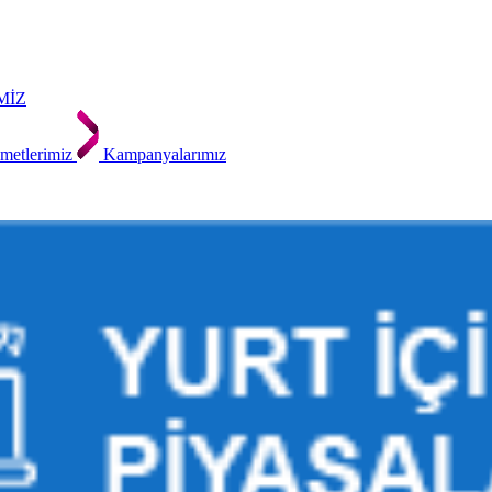
MİZ
metlerimiz
Kampanyalarımız