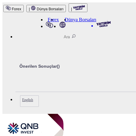
Forex
|
Dünya Borsaları
|
QNB Invest
Forex
Dünya Borsaları
Önerilen Sonuçlar(
)
English