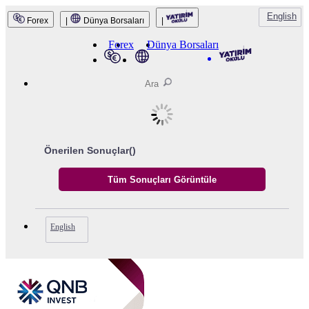
English
Forex
|
Dünya Borsaları
|
QNB Invest
Forex
Dünya Borsaları
Önerilen Sonuçlar(
)
English