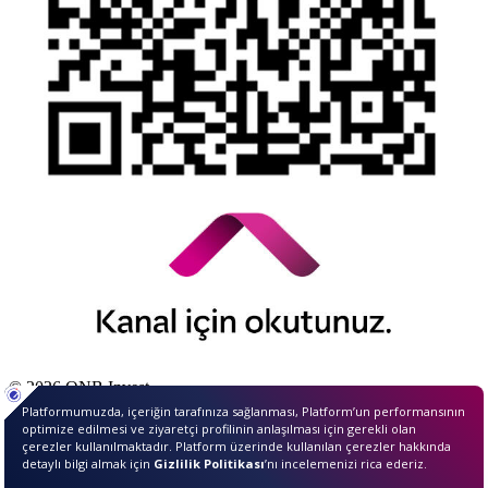
© 2026 QNB Invest,
QNB
iştirakidir.