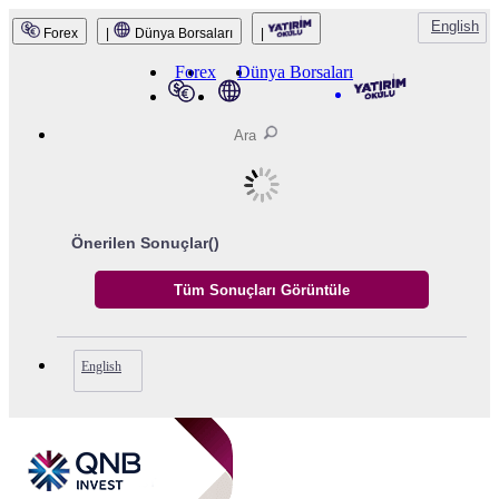
English
Forex
|
Dünya Borsaları
|
QNB Invest
Forex
Dünya Borsaları
Önerilen Sonuçlar(
)
English