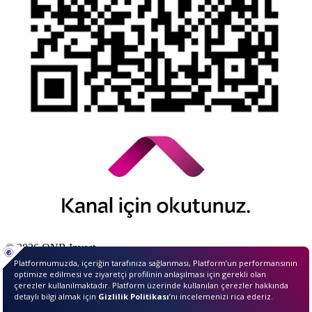
© 2026 QNB Invest,
QNB
iştirakidir.