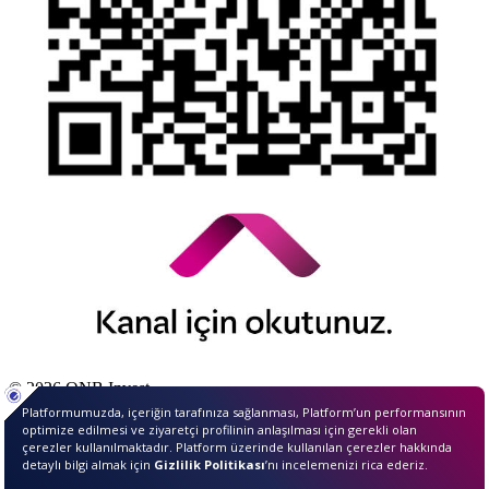
© 2026 QNB Invest,
QNB
iştirakidir.