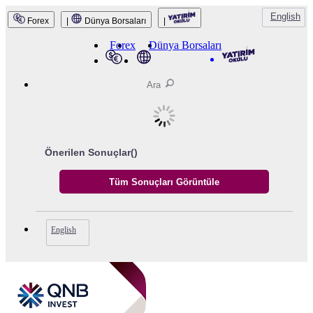
English
Forex
|
Dünya Borsaları
|
QNB Invest
Forex
Dünya Borsaları
Önerilen Sonuçlar(
)
English