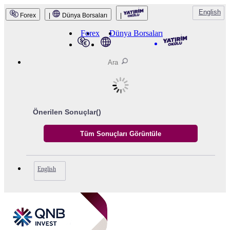
English
Forex
|
Dünya Borsaları
|
QNB Invest
Forex
Dünya Borsaları
Önerilen Sonuçlar(
)
English