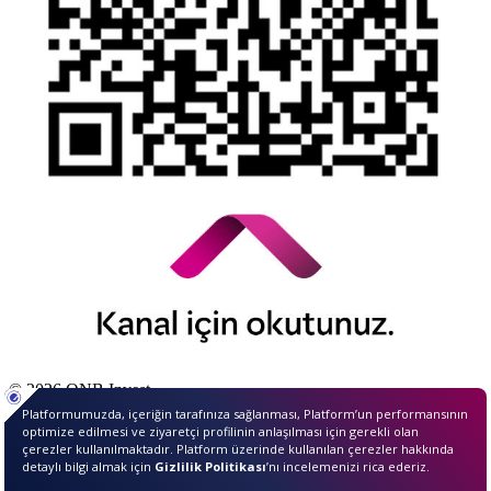
© 2026 QNB Invest,
QNB
iştirakidir.