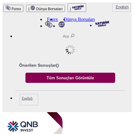
English
Forex
|
Dünya Borsaları
|
QNB Invest
Forex
Dünya Borsaları
Önerilen Sonuçlar(
)
English