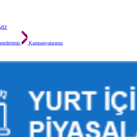
MİZ
metlerimiz
Kampanyalarımız