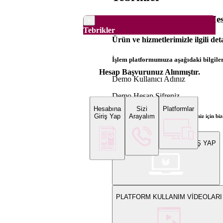
Dünya Borsaları Demo Hesa
×
Tebrikler
Ürün ve hizmetlerimizle ilgili det
İşlem platformumuza aşağıdaki bilgilerl
Hesap Başvurunuz Alınmıştır.
Demo Kullanıcı Adınız
Demo Hesap Şifreniz
Hesabına
Sizi
Platformlar
Giriş Yap
Arayalım
Bilgi ve gerçek hesap açılış talepleriniz için 
WEB PLATFORMUNA GİRİŞ YAP
PLATFORM KULLANIM VİDEOLARI