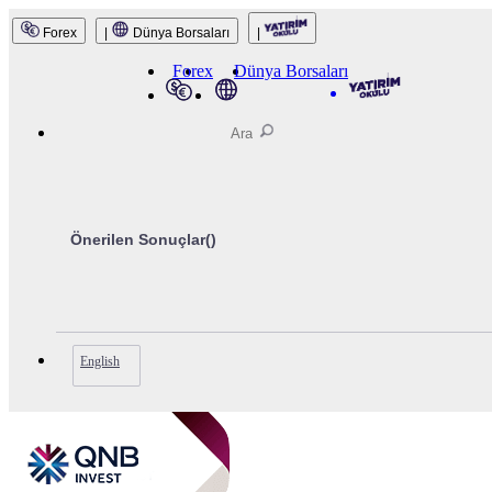
Forex
|
Dünya Borsaları
|
QNB Invest
Forex
Dünya Borsaları
Önerilen Sonuçlar(
)
English